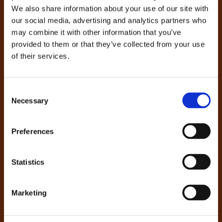
We also share information about your use of our site with
tegen lokaal tarief)
our social media, advertising and analytics partners who
info@colland-administratie.nl
may combine it with other information that you’ve
Postbus 3189
provided to them or that they’ve collected from your use
5902 RD Venlo
of their services.
Vragen over de premienota?
Werkgevers: 050 522 40 00
Consent
of
werkgever@bplpensioen.nl
Necessary
Selection
Deelnemers: 050 522 30 00
of
deelnemer@bplpensioen.nl
Preferences
Sectoren
Statistics
Bedrijfsverzorging
Marketing
Bloembollengroothandel
Bos & Natuur