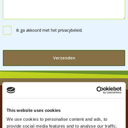
Instemming
Ik ga akkoord met het privacybeleid.
Klantenservice Colland
Inhoudelijke vragen over de verschillende fondsen
This website uses cookies
en subsidieregelingen?
We use cookies to personalise content and ads, to
088 008 45 50
provide social media features and to analyse our traffic.
(op werkdagen tussen 9.00 en 17.00 uur te bereiken,