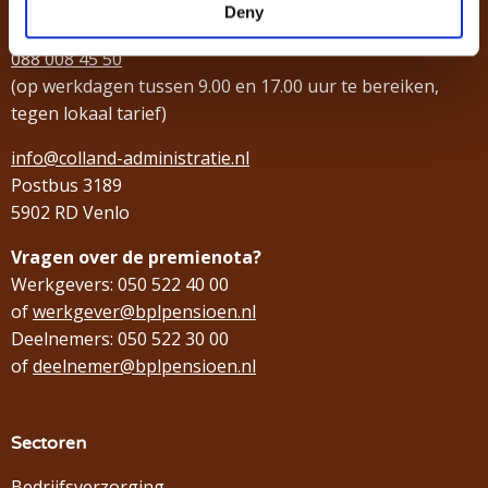
Inhoudelijke vragen over de verschillende fondsen
Deny
en subsidieregelingen?
088 008 45 50
(op werkdagen tussen 9.00 en 17.00 uur te bereiken,
tegen lokaal tarief)
info@colland-administratie.nl
Postbus 3189
5902 RD Venlo
Vragen over de premienota?
Werkgevers: 050 522 40 00
of
werkgever@bplpensioen.nl
Deelnemers: 050 522 30 00
of
deelnemer@bplpensioen.nl
Sectoren
Bedrijfsverzorging