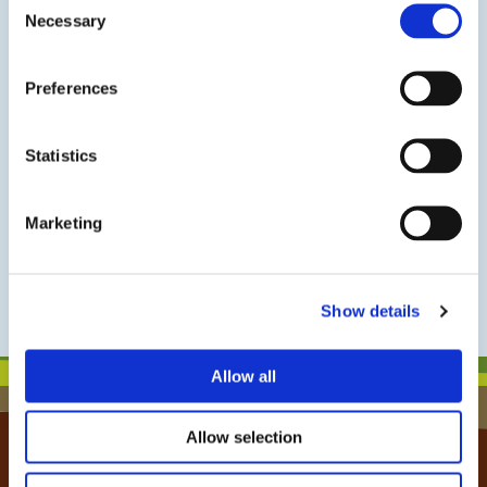
Necessary
Selection
Wat is uw vraag?
Preferences
Statistics
Instemming
Ik ga akkoord met het privacybeleid.
Marketing
Show details
Allow all
Allow selection
Klantenservice Colland