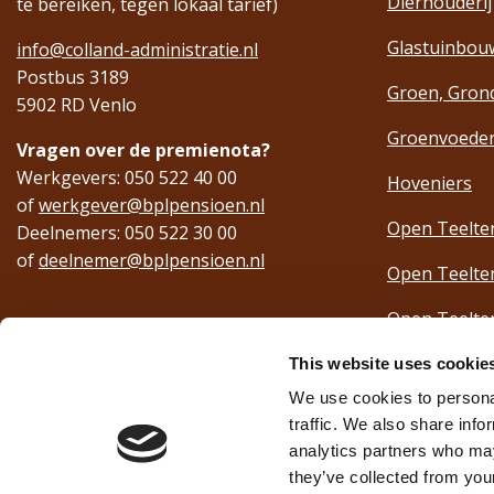
Dierhouderij
te bereiken, tegen lokaal tarief)
Glastuinbou
info@colland-administratie.nl
Postbus 3189
Groen, Grond
5902 RD Venlo
Groenvoeder
Vragen over de premienota?
Werkgevers: 050 522 40 00
Hoveniers
of
werkgever@bplpensioen.nl
Open Teelte
Deelnemers: 050 522 30 00
of
deelnemer@bplpensioen.nl
Open Teelt
Open Teelte
Open Teelte
This website uses cookie
We use cookies to personal
Paddenstoel
traffic. We also share info
analytics partners who may
Varkensverb
they’ve collected from your