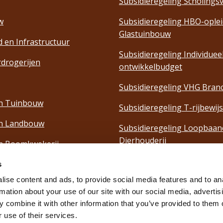
Subsidieregeling Scholings
w
Subsidieregeling HBO-ople
Glastuinbouw
 en Infrastructuur
Subsidieregeling Individuee
drogerijen
ontwikkelbudget
Subsidieregeling VHG Bran
n Tuinbouw
Subsidieregeling T-rijbewijs
en Landbouw
Subsidieregeling Loopbaan
Dierhouderij
n Boomkwekerij
Regeling Vervroegd Uittred
n Bloembollen
s
Hoveniers
ise content and ads, to provide social media features and to an
enteelt
rmation about your use of our site with our social media, advertis
 combine it with other information that you’ve provided to them o
etering
 use of their services.