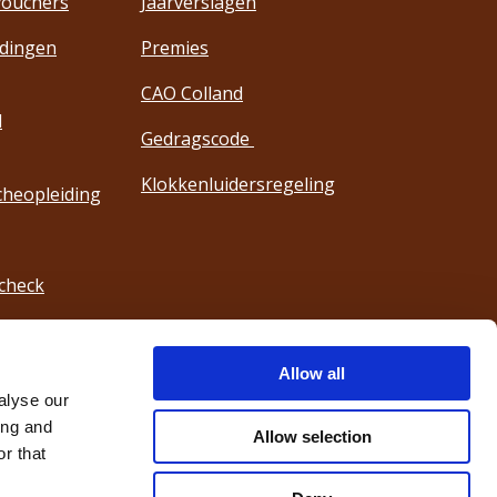
vouchers
Jaarverslagen
idingen
Premies
CAO Colland
l
Gedragscode
Klokkenluidersregeling
cheopleiding
check
en (RVU)
Allow all
alyse our
ing and
Allow selection
r that