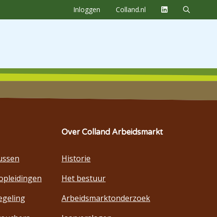
Inloggen
Colland.nl
Over Colland Arbeidsmarkt
ussen
Historie
opleidingen
Het bestuur
egeling
Arbeidsmarktonderzoek