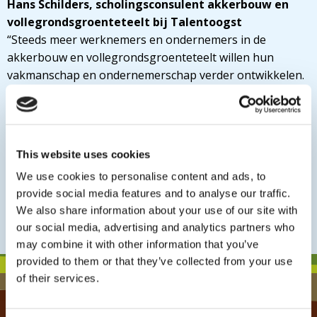
Hans Schilders, scholingsconsulent akkerbouw en
vollegrondsgroenteteelt bij Talentoogst
“Steeds meer werknemers en ondernemers in de
akkerbouw en vollegrondsgroenteteelt willen hun
vakmanschap en ondernemerschap verder ontwikkelen.
In de samenwerking Aeres Training Centre, Cumela
Opleiding & Training en Talentoogst helpen wij ze
hierbij.”
This website uses cookies
Welke trainingen zijn er?
Met de trainingen ontwikkel je je vakmanschap of
We use cookies to personalise content and ads, to
ondernemerschap. Je kunt bij
Aeres Training
provide social media features and to analyse our traffic.
Centre
,
Talentoogst
of
Cumela
op de website kijken. De
We also share information about your use of our site with
trainingen zijn te herkennen aan een speciaal
our social media, advertising and analytics partners who
beeldmerk.
may combine it with other information that you’ve
provided to them or that they’ve collected from your use
of their services.
Klantenservice Colland