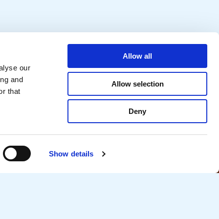
Allow all
alyse our
ing and
Allow selection
r that
Deny
Show details
Over Colland Arbeidsmarkt
ussen
Historie