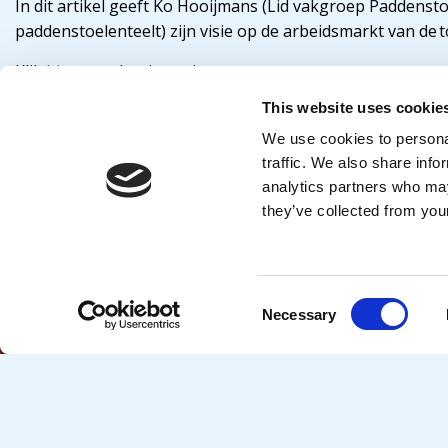
In dit artikel geeft Ko Hooijmans (Lid vakgroep Paddens
paddenstoelenteelt) zijn visie op de arbeidsmarkt van de 
Klik
hier
voor het interview.
This website uses cookie
Colland Arbeidsmarkt
De projecten en activiteiten die worden benoemd in deze 
We use cookies to personal
Colland Arbeidsmarkt. Het fonds draagt bij aan thema’s 
traffic. We also share info
veiligheid & gezondheid. Colland Arbeidsmarkt richt zic
analytics partners who may
arbeidsmarkt in de agrarische en groene sectoren.
they’ve collected from your
Consent
Necessary
Algemeen
Selection
Klantenservice Colland
Sectoren
Inhoudelijke vragen over de
Bedrijfsverz
verschillende fondsen en