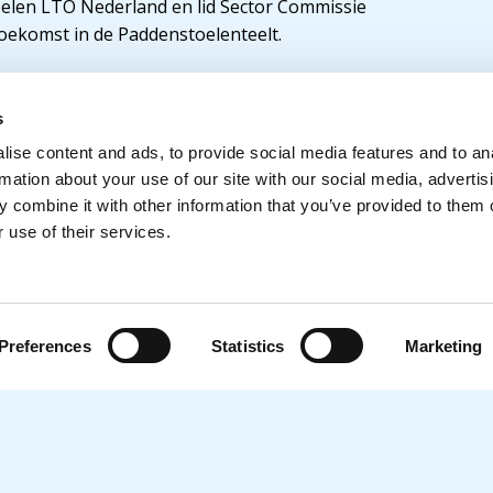
toelen LTO Nederland en lid Sector Commissie
toekomst in de Paddenstoelenteelt.
s
reeks interviews worden gefinancierd door het fonds
ise content and ads, to provide social media features and to an
zoals duurzame inzetbaarheid, imago & instroom en
rmation about your use of our site with our social media, advertis
h op het stimuleren van een gezonde en toekomstbestendig
 combine it with other information that you’ve provided to them o
 use of their services.
Preferences
Statistics
Marketing
Subsidieregelingen
orging
Subsidieregeling voor Curs