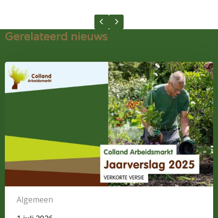
Previous slide
Next slide
Gerelateerd nieuws
Lees
meer
over
Verkort
Jaarverslag
Colland
Arbeidsmarkt
2025:
Investeren
in
vitaliteit,
scholing
Algemeen
en