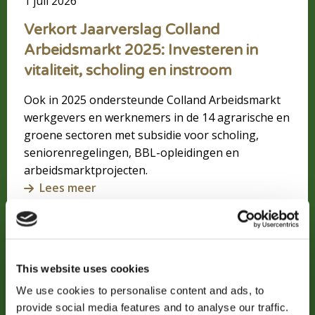
1 juli 2026
instroom
Verkort Jaarverslag Colland
Arbeidsmarkt 2025: Investeren in
vitaliteit, scholing en instroom
Ook in 2025 ondersteunde Colland Arbeidsmarkt
werkgevers en werknemers in de 14 agrarische en
groene sectoren met subsidie voor scholing,
seniorenregelingen, BBL-opleidingen en
arbeidsmarktprojecten.
Lees meer
Lees
meer
This website uses cookies
over
Als
We use cookies to personalise content and ads, to
de
provide social media features and to analyse our traffic.