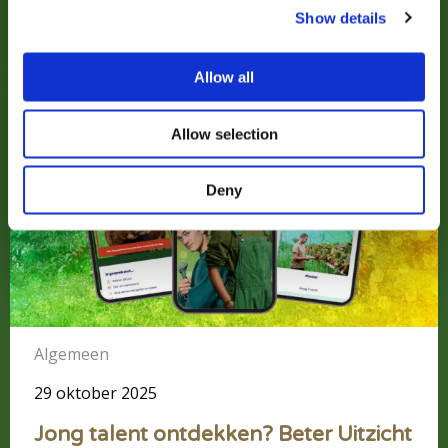
krijgt in de praktijk.
Show details
Lees meer
Allow all
Lees
meer
Allow selection
over
Jong
Deny
talent
ontdekken?
Beter
Uitzicht
breidt
uit
Algemeen
29 oktober 2025
Jong talent ontdekken? Beter Uitzicht