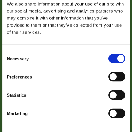
wereld
We also share information about your use of our site with
verandert,
our social media, advertising and analytics partners who
wordt
may combine it with other information that you’ve
samenwerking
provided to them or that they’ve collected from your use
Bloembollengroothandel
nog
of their services.
belangrijker
18 juni 2026
Als de wereld verandert, wordt
Consent
Necessary
Selection
samenwerking nog belangrijker
Betekenisvol werk ontstaat niet vanzelf, zeker niet
Preferences
in een sector die sterk afhankelijk is van
internationale handel, geopolitieke
Statistics
ontwikkelingen en schaarse arbeid. Mark Jan
Terwindt, algemeen directeur van Royal Anthos en
lid van de sectorcommissies
Marketing
Bloembollengroothandel en Open Teelten, ziet in
zijn dagelijkse werk hoe betekenisvol werk vorm