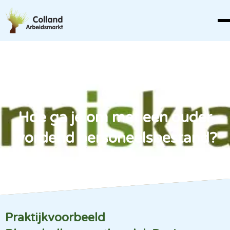
Nieuws
Hoe ga je om met een ouder
wordend personeelsbestand?
Praktijkvoorbeeld