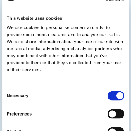
Colland Arbeidsmarkt
Patio Plant heeft haar eigen unieke oplossing gevonden
voor de krappe arbeidsmarkt. Via fonds Colland
This website uses cookies
Arbeidsmarkt werken we samen om als agrarisch en
We use cookies to personalise content and ads, to
groen een betere positie op de arbeidsmarkt in te
provide social media features and to analyse our traffic.
nemen. Het fonds draagt bij aan thema’s zoals duurzame
We also share information about your use of our site with
inzetbaarheid, imago & instroom en veiligheid &
our social media, advertising and analytics partners who
gezondheid. Vanuit Colland Arbeidsmarkt wordt een
may combine it with other information that you’ve
veelheid aan projecten en activiteiten gefinancierd
provided to them or that they’ve collected from your use
gericht op het stimuleren van een gezonde en
of their services.
toekomstbestendige arbeidsmarkt in de agrarische en
groene sectoren.
Consent
Onder de paraplu van Colland Arbeidsmarkt participeert
Necessary
Selection
Glastuinbouw Nederland in Groenpact. De plek waar
onderwijs, overheid en ondernemers samen komen om
Preferences
te werken aan vernieuwing en innovatie en zo
investeren in de aantrekkingskracht van de groene
sector.