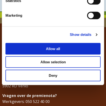
Statistics
Bron: Glastuinbouw Nederland
Marketing
Klantenservice Colland
Show details
Inhoudelijke vragen over de verschillende fondsen
en subsidieregelingen?
Allow all
088 008 45 50
(op werkdagen tussen 9.00 en 17.00 uur te bereiken,
Allow selection
tegen lokaal tarief)
info@colland-administratie.nl
Deny
Postbus 3189
5902 RD Venlo
Vragen over de premienota?
Werkgevers: 050 522 40 00