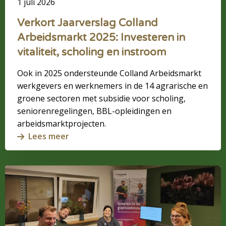
1 juli 2026
instroom
Verkort Jaarverslag Colland
Arbeidsmarkt 2025: Investeren in
vitaliteit, scholing en instroom
Ook in 2025 ondersteunde Colland Arbeidsmarkt
werkgevers en werknemers in de 14 agrarische en
groene sectoren met subsidie voor scholing,
seniorenregelingen, BBL-opleidingen en
arbeidsmarktprojecten.
Lees meer
Lees
meer
over
Werken
met