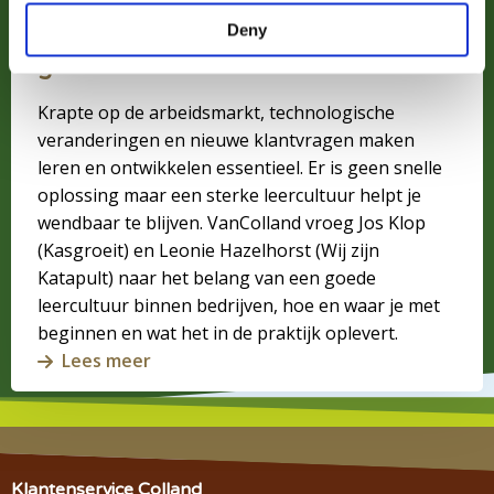
Groeien begint met leren: Het belang
glastuinbouw
Deny
van een leercultuur in de
glastuinbouw
Krapte op de arbeidsmarkt, technologische
veranderingen en nieuwe klantvragen maken
leren en ontwikkelen essentieel. Er is geen snelle
oplossing maar een sterke leercultuur helpt je
wendbaar te blijven. VanColland vroeg Jos Klop
(Kasgroeit) en Leonie Hazelhorst (Wij zijn
Katapult) naar het belang van een goede
leercultuur binnen bedrijven, hoe en waar je met
beginnen en wat het in de praktijk oplevert.
Lees meer
Klantenservice Colland