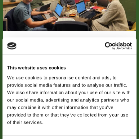
AI
begint
met
vertrouwen
Glastuinbouw
24 maart 2026
Werken met AI begint met
This website uses cookies
vertrouwen
We use cookies to personalise content and ads, to
provide social media features and to analyse our traffic.
De glastuinbouwsector zit volop in de verandering
We also share information about your use of our site with
en speelt daar zo goed mogelijk op in. Nieuwe
our social media, advertising and analytics partners who
teeltmethoden, technologische innovaties en
may combine it with other information that you’ve
digitalisering zijn daar voorbeelden van. Kunst
provided to them or that they’ve collected from your use
matige intelligentie (AI) past naadloos in die
of their services.
ontwikkeling, maar roept ook vragen op: wat kan
AI écht voor je werk betekenen? Is het