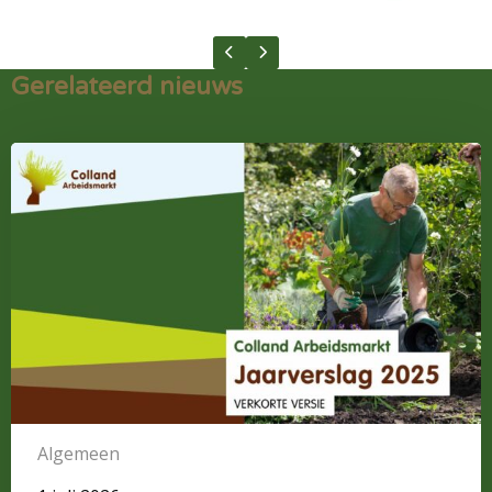
Previous slide
Next slide
Gerelateerd nieuws
Lees
meer
over
Verkort
Jaarverslag
Colland
Arbeidsmarkt
2025:
Investeren
in
vitaliteit,
scholing
Algemeen
en