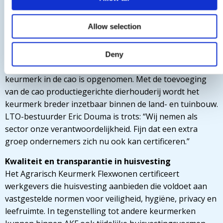
waarborgt de kwaliteit van huisvesting op agrarische
bedrijven en sluit aan bij de toenemende behoefte aan
Allow selection
transparantie en onafhankelijk toezicht.
Het AKF was tot nu toe uitsluitend toegankelijk voor de
Deny
sectoren glastuinbouw en open teelten waar het
keurmerk in de cao is opgenomen. Met de toevoeging
van de cao productiegerichte dierhouderij wordt het
keurmerk breder inzetbaar binnen de land- en tuinbouw.
LTO-bestuurder Eric Douma is trots: “Wij nemen als
sector onze verantwoordelijkheid. Fijn dat een extra
groep ondernemers zich nu ook kan certificeren.”
Kwaliteit en transparantie in huisvesting
Het Agrarisch Keurmerk Flexwonen certificeert
werkgevers die huisvesting aanbieden die voldoet aan
vastgestelde normen voor veiligheid, hygiëne, privacy en
leefruimte. In tegenstelling tot andere keurmerken