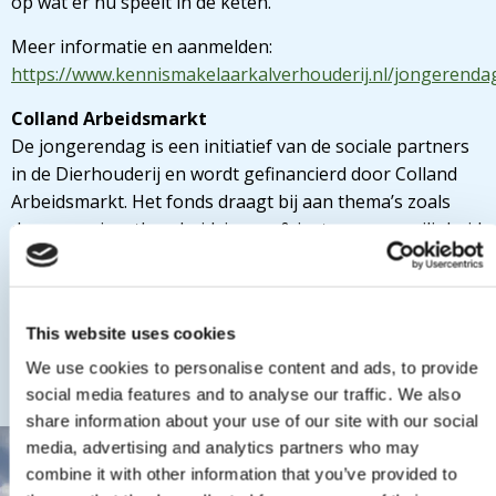
op wat er nu speelt in de keten.
Meer informatie en aanmelden:
https://www.kennismakelaarkalverhouderij.nl/jongerenda
Colland Arbeidsmarkt
De jongerendag is een initiatief van de sociale partners
in de Dierhouderij en wordt gefinancierd door Colland
Arbeidsmarkt. Het fonds draagt bij aan thema’s zoals
duurzame inzetbaarheid, imago & instroom en veiligheid
& gezondheid. Vanuit Colland Arbeidsmarkt wordt een
veelheid aan projecten en activiteiten gefinancierd
gericht op het stimuleren van een gezonde en
This website uses cookies
toekomstbestendig arbeidsmarkt in de agrarische en
groene sectoren.
We use cookies to personalise content and ads, to provide
social media features and to analyse our traffic. We also
Foto: Kennismakelaars Dierhouderij
share information about your use of our site with our social
media, advertising and analytics partners who may
combine it with other information that you’ve provided to