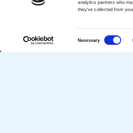
analytics partners who may
they’ve collected from your
Lees meer
Consent
Necessary
Selection
Glastuinbouw
Klantenservice Colland
Sectoren
Inhoudelijke vragen over de
Bedrijfsverz
verschillende fondsen en
Bloembollen
subsidieregelingen?
088 008 45 50
Bos & Natuu
(op werkdagen tussen 9.00 en 17.00 uur
Dierhouderij
te bereiken, tegen lokaal tarief)