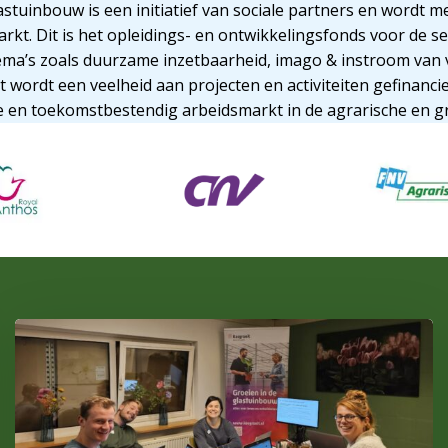
stuinbouw is een initiatief van sociale partners en wordt 
rkt. Dit is het opleidings- en ontwikkelingsfonds voor de s
ema’s zoals duurzame inzetbaarheid, imago & instroom van 
 wordt een veelheid aan projecten en activiteiten gefinancie
 en toekomstbestendig arbeidsmarkt in de agrarische en g
Lees
meer
over
Werken
met