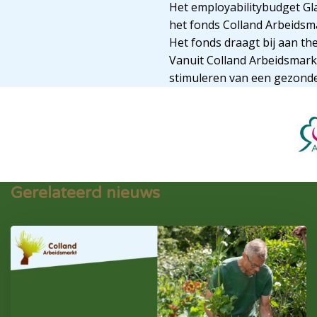
Het employabilitybudget Gla
het fonds Colland Arbeidsma
Het fonds draagt bij aan th
Vanuit Colland Arbeidsmarkt
stimuleren van een gezonde
Gerelateerd nieuws
Lees
meer
over
Verkort
Jaarverslag