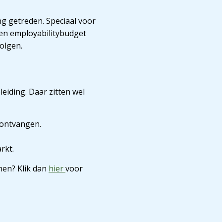
ng getreden. Speciaal voor
een employabilitybudget
volgen.
eiding. Daar zitten wel
 ontvangen.
rkt.
nen? Klik dan
hier
voor