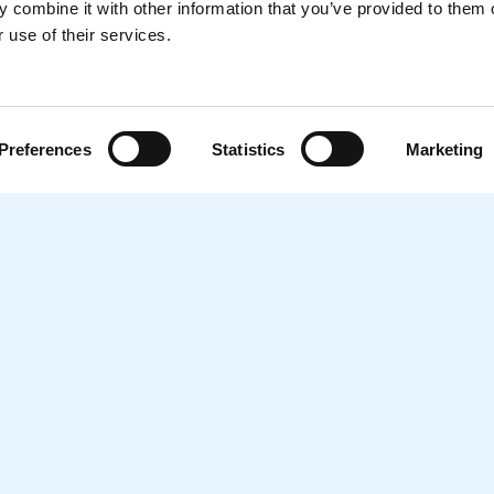
 combine it with other information that you’ve provided to them o
het durven te gebruiken.
 use of their services.
Lees meer
Preferences
Statistics
Marketing
Subsidieregelingen
orging
Subsidieregeling voor Curs
groothandel
Subsidieregeling voor BBL-
r
Subsidieregeling Seniorenr
Subsidieregeling Scholings