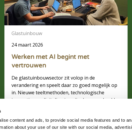
AI
begint
met
vertrouwen
Glastuinbouw
24 maart 2026
Werken met AI begint met
vertrouwen
De glastuinbouwsector zit volop in de
verandering en speelt daar zo goed mogelijk op
in. Nieuwe teeltmethoden, technologische
innovaties en digitalisering zijn daar voorbeelden
van. Kunst matige intelligentie (AI) past naadloos
s
in die ontwikkeling, maar roept ook vragen op:
ise content and ads, to provide social media features and to an
wat kan AI écht voor je werk betekenen? Is het
rmation about your use of our site with our social media, advertis
betrouwbaar? En hoe zorg je dat medewerkers