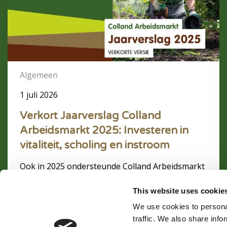
Colland
Arbeidsmarkt
2025:
Investeren
in
vitaliteit,
scholing
Algemeen
en
1 juli 2026
instroom
Verkort Jaarverslag Colland
Arbeidsmarkt 2025: Investeren in
vitaliteit, scholing en instroom
Ook in 2025 ondersteunde Colland Arbeidsmarkt
werkgevers en werknemers in de 14 agrarische
en groene sectoren met subsidie voor scholing,
This website uses cookie
seniorenregelingen, BBL-opleidingen en
We use cookies to personal
arbeidsmarktprojecten.
traffic. We also share info