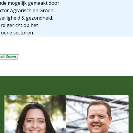
mede mogelijk gemaakt door
ector Agrarisch en Groen.
veiligheid & gezondheid.
rd gericht op het
roene sectoren.
Lees
meer
over
Groeien
begint