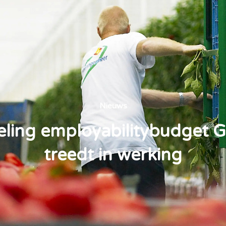
Nieuws
eling employabilitybudget 
treedt in werking