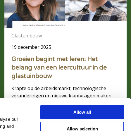
met
leren:
Het
belang
van
een
Glastuinbouw
leercultuur
19 december 2025
in
de
Groeien begint met leren: Het
glastuinbouw
belang van een leercultuur in de
glastuinbouw
Krapte op de arbeidsmarkt, technologische
veranderingen en nieuwe klantvragen maken
leren en ontwikkelen essentieel. Er is geen snelle
oplossing maar een sterke leercultuur helpt je
Allow all
wendbaar te blijven. VanColland vroeg Jos Klop
alyse our
(Kasgroeit) en Leonie Hazelhorst (Wij zijn
ing and
Allow selection