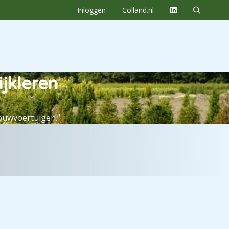
Inloggen
Colland.nl
ijkleren
bouwvoertuigen.”