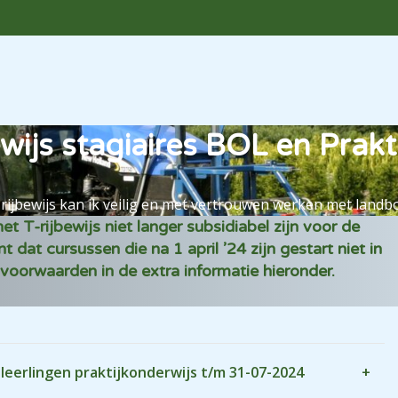
wijs stagiaires BOL en Prakt
-rijbewijs kan ik veilig en met vertrouwen werken met land
t T-rijbewijs niet langer subsidiabel zijn voor de
dat cursussen die na 1 april ’24 zijn gestart niet in
voorwaarden in de extra informatie hieronder.
leerlingen praktijkonderwijs t/m 31-07-2024