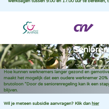
werkdagen tussen 9.00 en 17.00 uur te bereiken, t
Senioren
“Door de seniorenr
Hoe kunnen werknemers langer gezond en gemotiveer
maakt het mogelijk dat een oudere werknemer 20%
brutoloon “Door de seniorenregeling kan ik een stap
blijven.
Wil je meteen subsidie aanvragen? Klik dan
hier