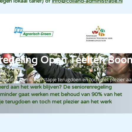
egen lokaal tarief) of
info@colland-administratie.nl
regeling Open Teelten Boo
egeling kan ik een stapje terugdoen en toch met plezier aan
d aan het werk blijven? De seniorenregeling
 minder gaat werken met behoud van 90% van het
je terugdoen en toch met plezier aan het werk