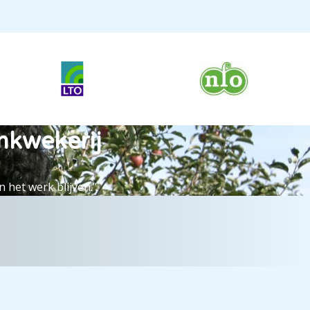
mkwekerij
 het werk blijven.”