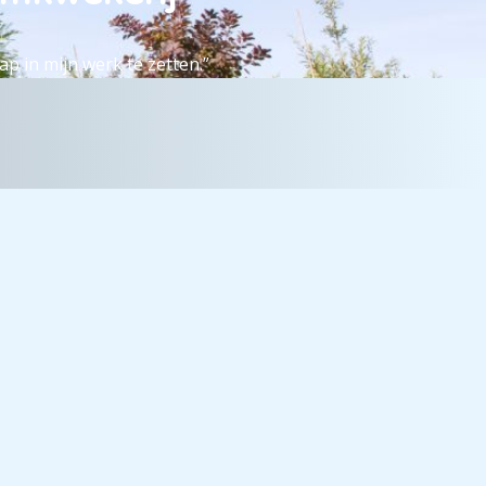
p in mijn werk te zetten.”