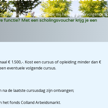
heb ik een cursus gevolgd die mij helpt om een volgende sta
re functie? Met een scholingsvoucher krijg je een
al € 1.500,-. Kost een cursus of opleiding minder dan €
 een eventuele volgende cursus.
 na de laatste cursusdag zijn ontvangen;
 het fonds Colland Arbeidsmarkt.