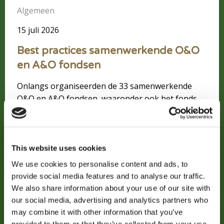
Algemeen
15 juli 2026
Best practices samenwerkende O&O
en A&O fondsen
Onlangs organiseerden de 33 samenwerkende
O&O en A&O fondsen, waaronder ook het fonds
Colland Arbeidsmarkt, samen met de SER een
conferentie met als thema ‘Kiezen voor de
toekomst van werk’. Daarin werden best practices
van de samenwerkende O&O- en A&O-
This website uses cookies
organisaties gepresenteerd.
We use cookies to personalise content and ads, to
Lees meer
provide social media features and to analyse our traffic.
We also share information about your use of our site with
our social media, advertising and analytics partners who
Lees
may combine it with other information that you’ve
meer
provided to them or that they’ve collected from your use