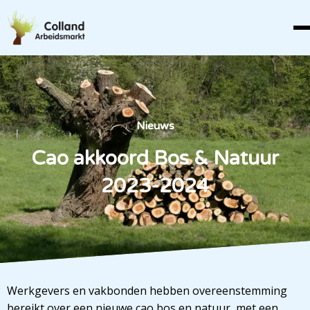
Nieuws
Cao akkoord Bos & Natuur
2023-2024
Werkgevers en vakbonden hebben overeenstemming
bereikt over een nieuwe cao bos en natuur, met een