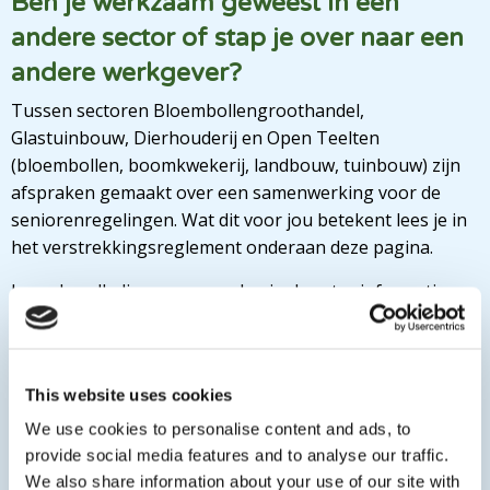
Ben je werkzaam geweest in een
andere sector of stap je over naar een
andere werkgever?
Tussen sectoren Bloembollengroothandel,
Glastuinbouw, Dierhouderij en Open Teelten
(bloembollen, boomkwekerij, landbouw, tuinbouw) zijn
afspraken gemaakt over een samenwerking voor de
seniorenregelingen. Wat dit voor jou betekent lees je in
het verstrekkingsreglement onderaan deze pagina.
Lees de volledige voorwaarden in de extra informatie
hieronder.
Extra informatie
This website uses cookies
We use cookies to personalise content and ads, to
Reglement Seniorenregeling Open Teelten t/m 30-
provide social media features and to analyse our traffic.
06-2026
We also share information about your use of our site with