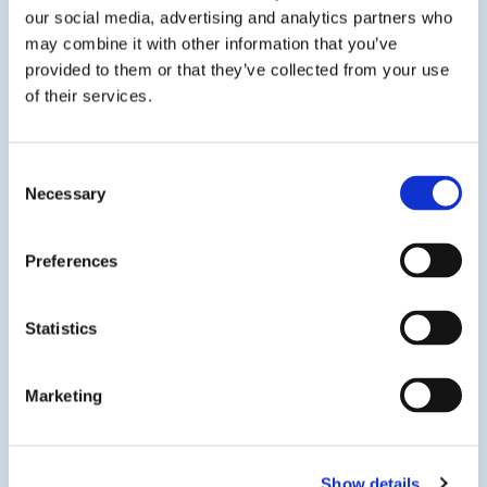
our social media, advertising and analytics partners who
Reglement Seniorenregeling Open Teelten vanaf
01-07-2026
may combine it with other information that you’ve
provided to them or that they’ve collected from your use
of their services.
Flyer Seniorenregeling Open Teelten
Rekenvoorbeelden Gevolgen Pensioenopbouw
Consent
Necessary
Selection
Vragen of hulp?
Preferences
Heb je hulp nodig? Bekijk dan
hier
onze hulppagina.
Statistics
Voor meer vragen en informatie, neem contact op
met de Klantenservice Colland via 088 008 45 50
Marketing
(op werkdagen tussen 9.00 en 17.00 uur te
bereiken, tegen lokaal tarief) of
info@colland-
administratie.nl
Show details