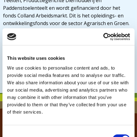
Teelten, Productiegerichte Dierhouderij en
Paddenstoelenteelt en wordt gefinancierd door het
fonds Colland Arbeidsmarkt. Dit is het opleidings- en
ontwikkelingsfonds voor de sector Agrarisch en Groen.
Het fonds draagt bij aan thema’s zoals duurzame
inzetbaarheid, imago & instroom en veiligheid &
gezondheid. Vanuit Colland Arbeidsmarkt wordt een
veelheid aan projecten en activiteiten gefinancierd
This website uses cookies
gericht op het stimuleren van een gezonde en
We use cookies to personalise content and ads, to
toekomstbestendig arbeidsmarkt in de agrarische en
provide social media features and to analyse our traffic.
groene sectoren.
We also share information about your use of our site with
Bron tekst en foto:
Werkgeverslijn
our social media, advertising and analytics partners who
may combine it with other information that you’ve
provided to them or that they’ve collected from your use
of their services.
Klantenservice Colland
Inhoudelijke vragen over de verschillende fondsen
Consent