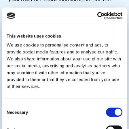
Aanvraag
Ben je als werknemer geïnteresseerd in de
seniorenregeling? Geef dit dan drie maanden voor de
This website uses cookies
gewenste ingangsdatum bij de werkgever aan met
We use cookies to personalise content and ads, to
een schriftelijk verzoek.
provide social media features and to analyse our traffic.
Ben je werkgever? Dan kun je binnen drie maanden
We also share information about your use of our site with
voor aanvang van de gewenste ingangsdatum een
our social media, advertising and analytics partners who
aanvraag indienen bij het fonds Colland Arbeidsmarkt.
may combine it with other information that you’ve
Wordt de aanmelding later ontvangen dan de
provided to them or that they’ve collected from your use
gewenste ingangsdatum? Dan gaat de regeling in op
of their services.
de datum waarop de volledige aanmelding is
ontvangen.
Bij de aanvraag lever je o.a. een aangepaste
Consent
arbeidsovereenkomst of addendum op
Necessary
Selection
arbeidsovereenkomst aan. Hierin staat in ieder geval:
De ingangsdatum van de seniorenregeling;